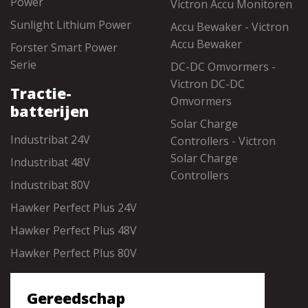
Power
Victron Accu Monitoren
Sunlight Lithium Power
Accu Bewaker - Victron
Accu Bewaker
Forster Smart Power
Serie
DC-DC Omvormers -
Victron DC-DC
Tractie-
Omvormers
batterijen
Solar Charge
Industribat 24V
Controllers - Victron
Solar Charge
Industribat 48V
Controllers
Industribat 80V
Hawker Perfect Plus 24V
Hawker Perfect Plus 48V
Hawker Perfect Plus 80V
Gereedschap