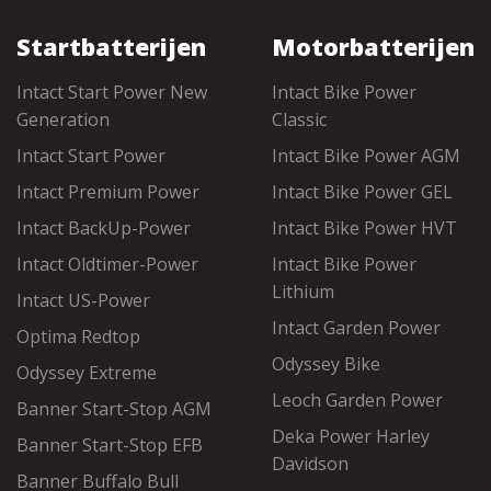
Startbatterijen
Motorbatterijen
Intact Start Power New
Intact Bike Power
Generation
Classic
Intact Start Power
Intact Bike Power AGM
Intact Premium Power
Intact Bike Power GEL
Intact BackUp-Power
Intact Bike Power HVT
Intact Oldtimer-Power
Intact Bike Power
Lithium
Intact US-Power
Intact Garden Power
Optima Redtop
Odyssey Bike
Odyssey Extreme
Leoch Garden Power
Banner Start-Stop AGM
Deka Power Harley
Banner Start-Stop EFB
Davidson
Banner Buffalo Bull