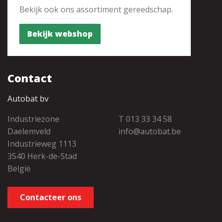
Bekijk ook ons assortiment gereedschap.
Bekijk webshop
Contact
Autobat bv
Industriezone
T 013 33 34 58
Daelemveld
info@autobat.be
Industrieweg 1113
3540 Herk-de-Stad
België
Contacteer ons