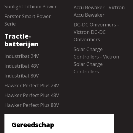
Sunlight Lithium Power
Accu Bewaker - Victron
Accu Bewaker
Forster Smart Power
Serie
DC-DC Omvormers -
Victron DC-DC
Tractie-
Omvormers
batterijen
Solar Charge
Industribat 24V
Controllers - Victron
Solar Charge
Industribat 48V
Controllers
Industribat 80V
Hawker Perfect Plus 24V
Hawker Perfect Plus 48V
Hawker Perfect Plus 80V
Gereedschap