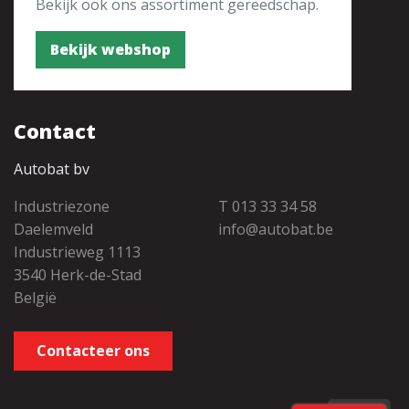
Bekijk ook ons assortiment gereedschap.
Bekijk webshop
Contact
Autobat bv
Industriezone
T 013 33 34 58
Daelemveld
info@autobat.be
Industrieweg 1113
3540 Herk-de-Stad
België
Contacteer ons