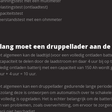
panningstest met een multimeter
lastingstest (ontlaadtest)
paciteitstest
eerstandstest met een ohmmeter
lang moet een druppellader aan de 
t algemeen kan de laadtijd (voor een volledig ontladen bat
jcapaciteit te delen door de laadstroom en daar 4 uur bij op 
ledig ontladen batterij met een capaciteit van 150 Ah wordt
uur + 4 uur = 10 uur.
t algemeen kan een druppellader gedurende lange periodes
 zolang deze is ontworpen om automatisch over te schake
j volledig is opgeladen. Het is echter belangrijk om de batte
 van problemen, zoals oververhitting, om ervoor te zorgen
erij niet beschadigt.