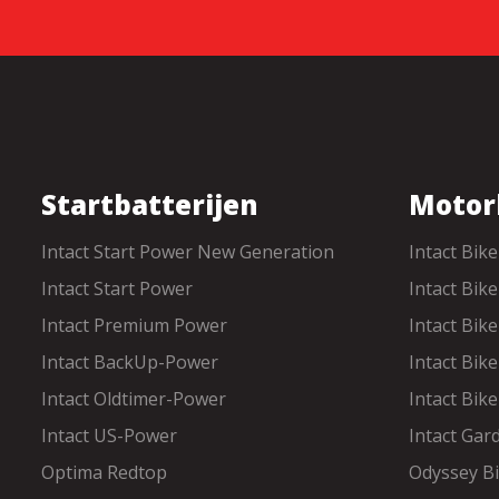
Startbatterijen
Motor
Intact Start Power New Generation
Intact Bik
Intact Start Power
Intact Bi
Intact Premium Power
Intact Bik
Intact BackUp-Power
Intact Bik
Intact Oldtimer-Power
Intact Bik
Intact US-Power
Intact Gar
Optima Redtop
Odyssey B