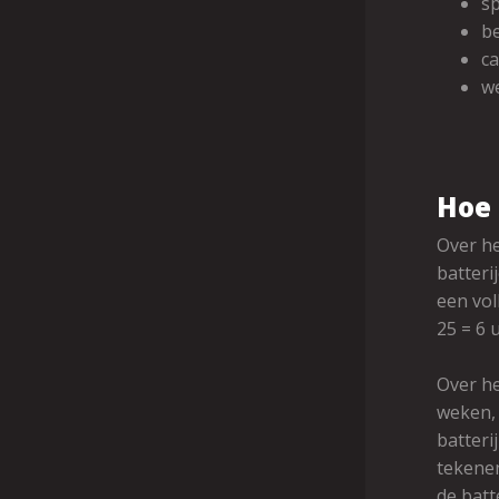
s
be
ca
w
Hoe 
Over he
batteri
een vol
25 = 6 
Over he
weken,
batteri
tekenen
de batt