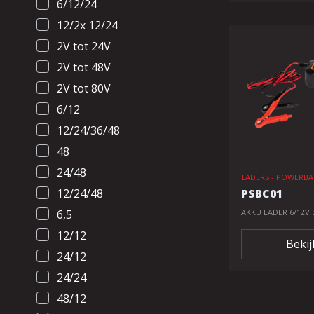
6/12/24
12/2x 12/24
2V tot 24V
2V tot 48V
2V tot 80V
6/12
12/24/36/48
48
24/48
LADERS - POWERB
12/24/48
PSBC01
6,5
AKKU LADER 6/12V 
12/12
Bekij
24/12
24/24
48/12