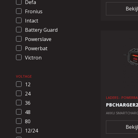
Defa
Bekij
Fronius
Intact
Battery Guard
Powerslave
Powerbat
Victron
VOLTAGE
12
24
LADERS - POWERB
36
PBCHARGER
48
AKKU SMARTCHARGE
80
Bekij
12/24