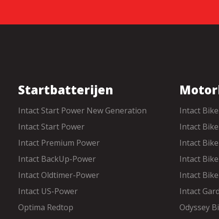
Startbatterijen
Motor
Intact Start Power New Generation
Intact Bik
Intact Start Power
Intact Bi
Intact Premium Power
Intact Bik
Intact BackUp-Power
Intact Bik
Intact Oldtimer-Power
Intact Bik
Intact US-Power
Intact Gar
Optima Redtop
Odyssey B