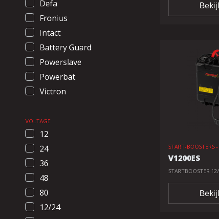
Defa
Bekij
Fronius
Intact
Battery Guard
Powerslave
Powerbat
Victron
VOLTAGE
12
START-BOOSTERS 
24
V1200ES
36
STARTBOOSTER 12/
48
80
Bekij
12/24