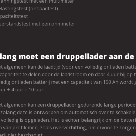
panningstest met een multimeter
lastingstest (ontlaadtest)
paciteitstest
eerstandstest met een ohmmeter
lang moet een druppellader aan de 
t algemeen kan de laadtijd (voor een volledig ontladen bat
jcapaciteit te delen door de laadstroom en daar 4 uur bij op 
ledig ontladen batterij met een capaciteit van 150 Ah wordt
uur + 4 uur = 10 uur.
t algemeen kan een druppellader gedurende lange periodes
 zolang deze is ontworpen om automatisch over te schake
j volledig is opgeladen. Het is echter belangrijk om de batte
 van problemen, zoals oververhitting, om ervoor te zorgen
erij niet beschadigt.