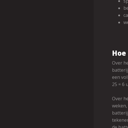
s
be
ca
w
Hoe 
Over he
batteri
een vol
25 = 6 
Over he
weken,
batteri
tekenen
de batt