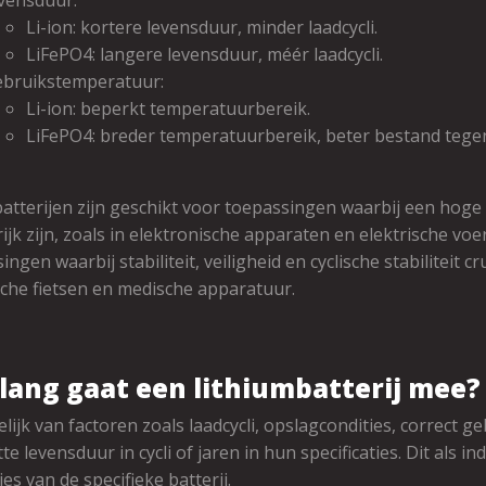
vensduur:
Li-ion: kortere levensduur, minder laadcycli.
LiFePO4: langere levensduur, méér laadcycli.
ebruikstemperatuur:
Li-ion: beperkt temperatuurbereik.
LiFePO4: breder temperatuurbereik, beter bestand teg
batterijen zijn geschikt voor toepassingen waarbij een hoge 
ijk zijn, zoals in elektronische apparaten en elektrische voe
ingen waarbij stabiliteit, veiligheid en cyclische stabiliteit c
sche fietsen en medische apparatuur.
lang gaat een lithiumbatterij mee?
lijk van factoren zoals laadcycli, opslagcondities, correct g
te levensduur in cycli of jaren in hun specificaties. Dit als
ies van de specifieke batterij.