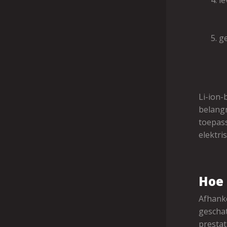
le
g
Li-ion-
belangr
toepass
elektri
Hoe 
Afhanke
geschat
prestat