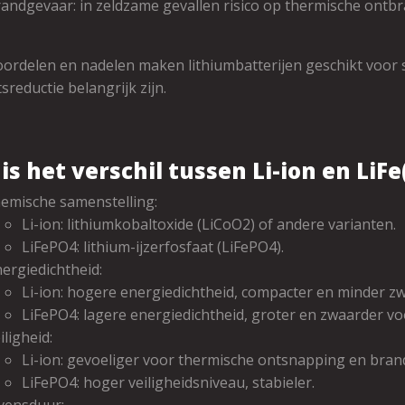
andgevaar: in zeldzame gevallen risico op thermische ontbr
ordelen en nadelen maken lithiumbatterijen geschikt voor 
sreductie belangrijk zijn.
is het verschil tussen Li-ion en LiF
emische samenstelling:
Li-ion: lithiumkobaltoxide (LiCoO2) of andere varianten.
LiFePO4: lithium-ijzerfosfaat (LiFePO4).
ergiedichtheid:
Li-ion: hogere energiedichtheid, compacter en minder zw
LiFePO4: lagere energiedichtheid, groter en zwaarder voo
iligheid:
Li-ion: gevoeliger voor thermische ontsnapping en bran
LiFePO4: hoger veiligheidsniveau, stabieler.