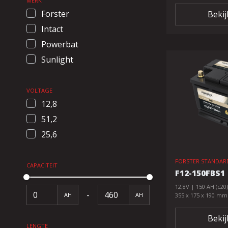
MERK
Forster
Bekij
Intact
Powerbat
Sunlight
VOLTAGE
12,8
51,2
25,6
FORSTER STANDARD
CAPACITEIT
F12-150FBS1
12,8V | 150 AH (c20)
-
AH
AH
355 x 175 x 190 mm
Bekij
LENGTE