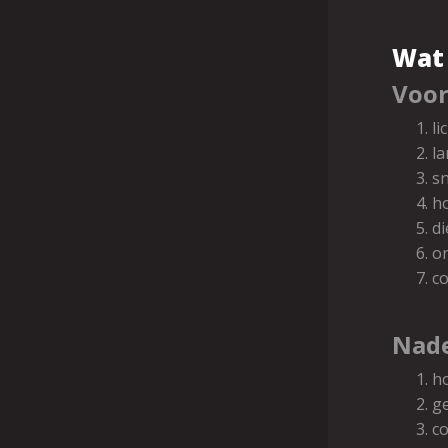
Wat 
Voor
li
la
sn
ho
di
on
co
Nade
ho
ge
co