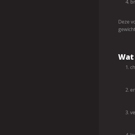
br
Deze vo
gewicht
Wat 
ch
en
ve