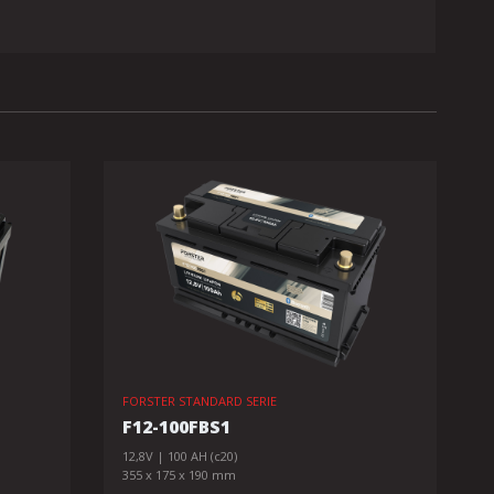
FORSTER STANDARD SERIE
F12-100FBS1
12,8V | 100 AH (c20)
355 x 175 x 190 mm