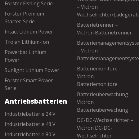
Forster Fishing Serie
– Victron
Forster Premium
Wechselrichter/Ladegerät
Starter-Serie
Batterietrenner –
Intact Lithium Power
Victron Batterietrenner
Trojan Lithium-Ion
Batteriemanagementsyst
– Victron
Powerbat Lithium
Batteriemanagementsyst
Power
Batteriemonitore –
Sunlight Lithium Power
Victron
Forster Smart Power
Batteriemonitore
Serie
Batterieüberwachung –
Antriebsbatterien
Victron
Batterieüberwachung
Industriebatterie 24 V
DC-DC-Wechselrichter –
Industriebatterie 48 V
Victron DC-DC-
Industriebatterie 80 V
Wechselrichter