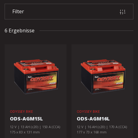
Filter
6 Ergebnisse
ODYSSEY BIKE
ODYSSEY BIKE
ODS-AGM15L
ODS-AGM16L
12 V | 13 AH (c20) | 150 A (CCA)
12 V | 16 AH (c20) | 170 A (CCA)
175 x 83 x 131 mm
177 x 73 x 168 mm